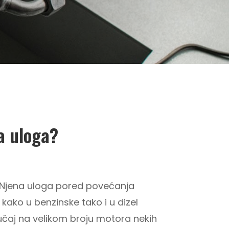
a uloga?
 Njena uloga pored povećanja
 kako u benzinske tako i u dizel
lučaj na velikom broju motora nekih