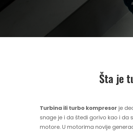
Šta je 
Turbina ili turbo kompresor
je de
snage je i da štedi gorivo kao i da 
motore.
U motorima novije generaci