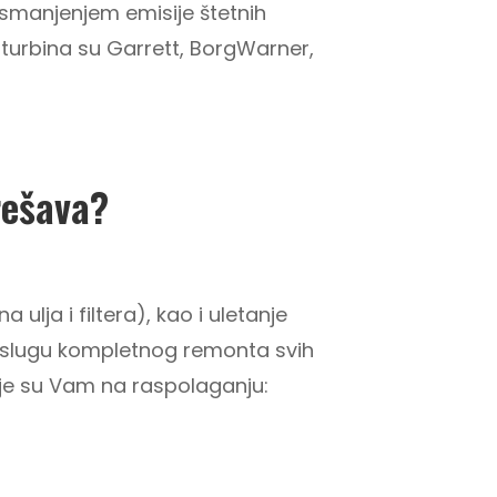
a smanjenjem emisije štetnih
i turbina su Garrett, BorgWarner,
rešava?
ulja i filtera), kao i uletanje
 uslugu kompletnog remonta svih
cije su Vam na raspolaganju: