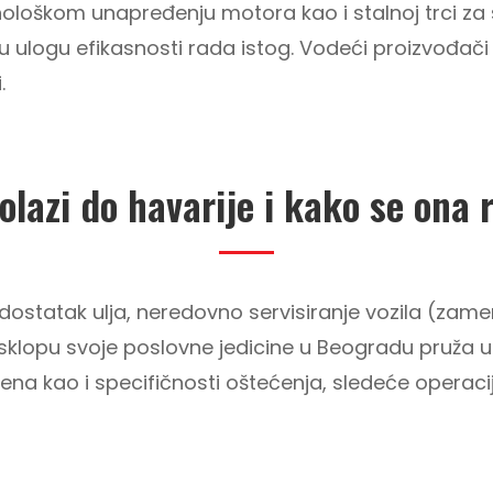
ehnološkom unapređenju motora kao i stalnoj trci z
ku ulogu efikasnosti rada istog. Vodeći proizvođač
.
olazi do havarije i kako se ona 
dostatak ulja, neredovno servisiranje vozila (zamena 
u sklopu svoje poslovne jedicine u Beogradu pruža
epena kao i specifičnosti oštećenja, sledeće opera