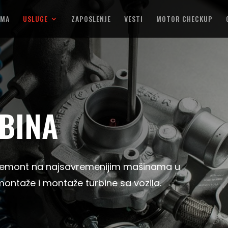
AMA
USLUGE
ZAPOSLENJE
VESTI
MOTOR CHECKUP
BINA
n remont na najsavremenijim mašinama u
ntaže i montaže turbine sa vozila.