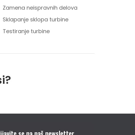
Zamena neispravnih delova
Sklapanje sklopa turbine
Testiranje turbine
si?
ijavite se na naš newsletter