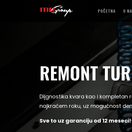
POČETNA
O N
REMONT TUR
Dijgnostika kvara kao i kompleta
najkraćem roku, uz mogućnost demo
Sve to uz garanciju od 12 meseci!