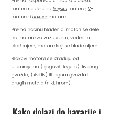
Prema rasporedu cilindara u bloku,
motori se dele na
linijske
motore,
V
-
motore i
bokser
motore.
Prema načinu hlađenja, motori se dele
na motore za vazdušnim, vodenim
hlađenjem, motore koji se hlade uljem…
Blokovi motora se izrađuju od
aluminijuma (njegovih legura), livenog
gvožđa, (sivi liv) ili legura gvožđa i
drugih metala (nikl, hrom).
Kako dolazi do havarije i