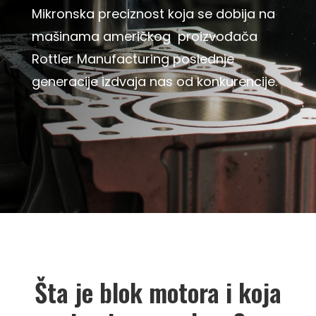
Mikronska preciznost koja se dobija na
mašinama američkog proizvođača
Rottler Manufacturing poslednje
generacije izdvaja nas od konkurencije.
Šta je blok motora i koja