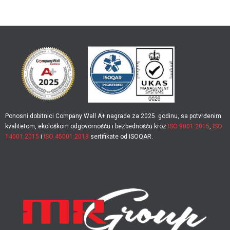
Ponosni dobitnici Company Wall A+ nagrade za 2025. godinu, sa potvrđenim
kvalitetom, ekološkom odgovornošću i bezbednošću kroz
ISO 9001:2015
,
ISO
14001:2015
i
ISO 45001:2018
sertifikate od ISOQAR.