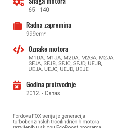
Snaga motora

65 - 140
Radna zapremina

999cm³
Oznake motora

M1DA, M1JA, M2DA, M2GA, M2JA,
SFJA, SFJB, SFJC, SFJD, UEJB,
UEJA, UEJC, UEJD, UEJE
Godina proizvodnje

2012. - Danas
Fordova FOX serija je generacija
turbobenzinskih trocilindričnih motora
razvijenih u sklopu EcoBoost programa. U